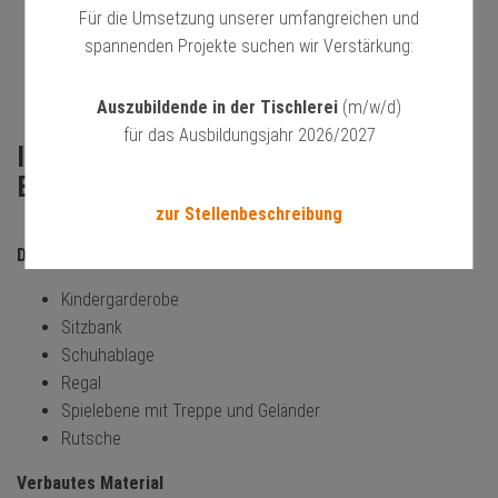
Für die Umsetzung unserer umfangreichen und
spannenden Projekte suchen wir Verstärkung:
Auszubildende in der Tischlerei
(m/w/d)
für das Ausbildungsjahr 2026/2027
Inneneinrichtung Kindertagesstätte,
Bad Iburg, Landkreis Osnabrück
zur Stellenbeschreibung
Diese Einrichtungs-Elemente haben wir realisiert
Kindergarderobe
Sitzbank
Schuhablage
Regal
Spielebene mit Treppe und Geländer
Rutsche
Verbautes Material