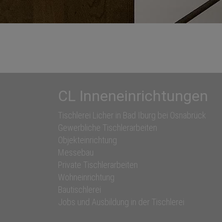
CL Inneneinrichtungen
Tischlerei Licher in Bad Iburg bei Osnabrück
Gewerbliche Tischlerarbeiten
Objekteinrichtung
Messebau
Private Tischlerarbeiten
Wohneinrichtung
Bautischlerei
Jobs und Ausbildung in der Tischlerei