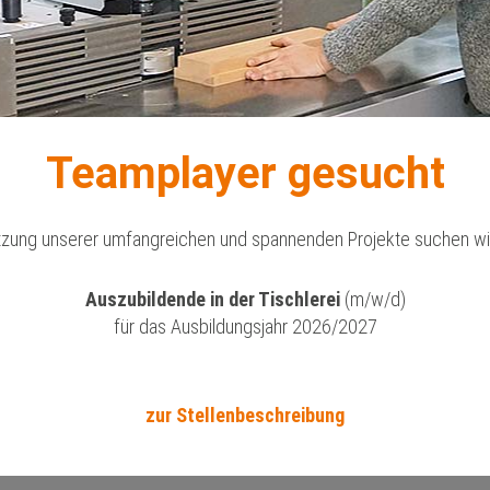
Teamplayer gesucht
tzung unserer umfangreichen und spannenden Projekte suchen wir
Auszubildende in der Tischlerei
(m/w/d)
für das Ausbildungsjahr 2026/2027
Hochbeet in Versmold,
Sonderanfertigung nach
zur Stellenbeschreibung
Kundenwunsch