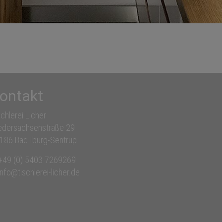
ontakt
schlerei Licher
edersachsenstraße 29
186 Bad Iburg-Sentrup
+49 (0) 5403 7269269
info@tischlerei-licher.de