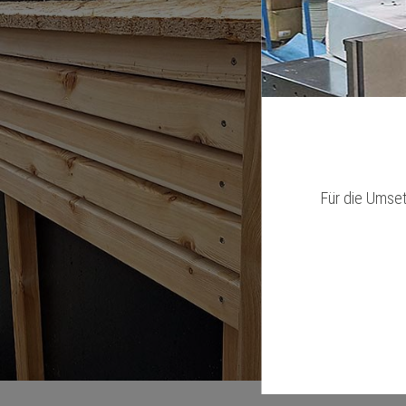
Für die Umse
Fassadenverkleidung in
Georgsmarienhütte – modern und
rustikal