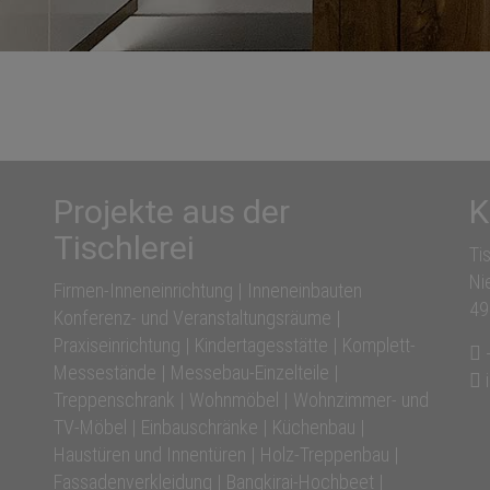
Projekte aus der
K
Tischlerei
Ti
Ni
Firmen-Inneneinrichtung |
Inneneinbauten
49
Konferenz- und Veranstaltungsräume |
Praxiseinrichtung |
Kindertagesstätte |
Komplett-
Messestände |
Messebau-Einzelteile |
Treppenschrank |
Wohnmöbel |
Wohnzimmer- und
TV-Möbel |
Einbauschränke |
Küchenbau |
Haustüren und Innentüren |
Holz-Treppenbau |
Fassadenverkleidung |
Bangkirai-Hochbeet |