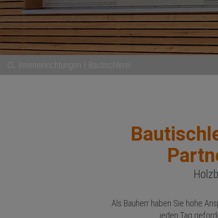
CL Inneneinrichtungen
Bautischlerei
Bautischl
Partn
Holz
Als Bauherr haben Sie hohe Anspr
jeden Tag geforder