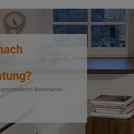
nach
r
htung?
maßgeschneiderten Wohnträumen